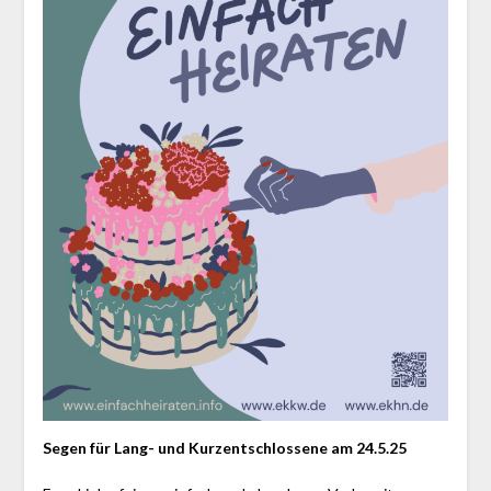
Segen für Lang- und Kurzentschlossene am 24.5.25