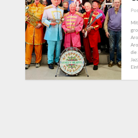
Pos
Mit
gro
Aro
Aro
die
Jaz
Ein