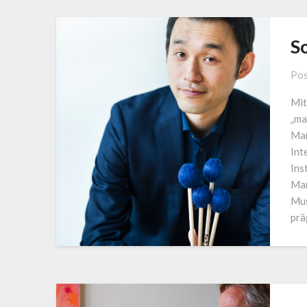
S
Pos
Mit
„ma
Mar
Int
Ins
Mar
Mus
prä