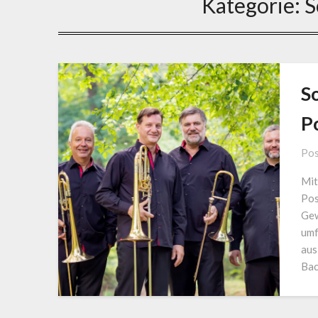
Kategorie:
S
S
P
Pos
Mit
Pos
Gew
umf
aus
Bac