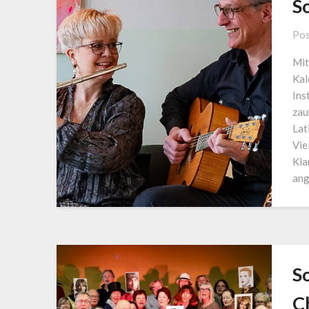
S
Pos
Mit
Kal
Ins
zau
Lat
Vie
Kla
ang
S
Ch