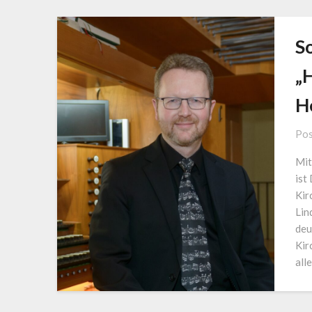
S
„
H
Pos
Mit
ist
Kir
Lin
deu
Kir
all