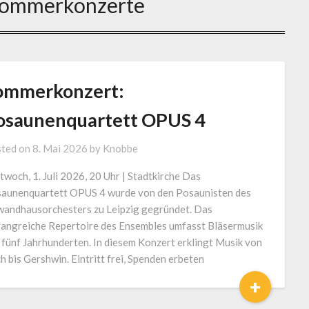
ommerkonzerte
ommerkonzert:
osaunenquartett OPUS 4
ted on
8. Mai 2026
by
Knobbe
twoch, 1. Juli 2026, 20 Uhr | Stadtkirche Das
aunenquartett OPUS 4 wurde von den Posaunisten des
andhausorchesters zu Leipzig gegründet. Das
angreiche Repertoire des Ensembles umfasst Bläsermusik
 fünf Jahrhunderten. In diesem Konzert erklingt Musik von
h bis Gershwin. Eintritt frei, Spenden erbeten
+