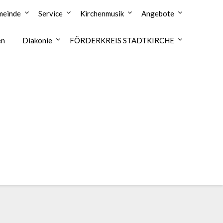
emeinde
Service
Kirchenmusik
Angebote
en
Diakonie
FÖRDERKREIS STADTKIRCHE