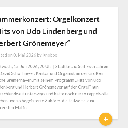
ommerkonzert: Orgelkonzert
Hits von Udo Lindenberg und
erbert Grönemeyer“
ted on
8. Mai 2026
by
Knobbe
twoch, 15. Juli 2026, 20 Uhr | Stadtkirche Seit zwei Jahren
 David Schollmeyer, Kantor und Organist an der Großen
che Bremerhaven, mit seinem Programm „Hits von Udo
denberg und Herbert Grönemeyer auf der Orgel“ nun
tschlandweit unterwegs und hatte noch nie so rappelvolle
chen und so begeisterte Zuhörer, die teilweise zum
erersten Mal in…
+